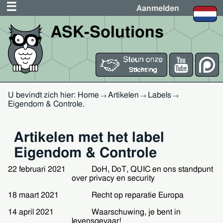
Aanmelden
ASK-Solutions
U bevindt zich hier:
Home
Artikelen
Labels
→
→
→
Eigendom & Controle
.
Artikelen met het label
Eigendom & Controle
22 februari 2021
DoH, DoT, QUIC en ons standpunt
over privacy en security
18 maart 2021
Recht op reparatie Europa
14 april 2021
Waarschuwing, je bent in
levensgevaar!