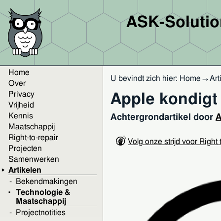
ASK-Soluti
Home
U bevindt zich hier:
Home
Art
→
Over
Privacy
Apple kondigt
Vrijheid
Kennis
Achtergrondartikel door
A
Maatschappij
Right-to-repair
Volg onze strijd voor Right
Projecten
Samenwerken
Artikelen
Bekendmakingen
Technologie &
Maatschappij
Projectnotities