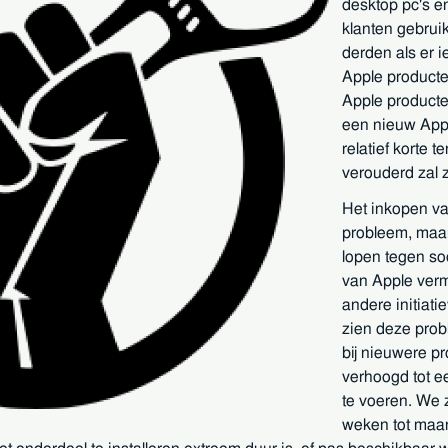
desktop pc's e
klanten gebrui
derden als er 
Apple producte
Apple producte
een nieuw Appl
relatief korte 
verouderd zal z
Het inkopen va
probleem, maar 
lopen tegen so
van Apple verm
andere initiati
zien deze prob
bij nieuwere p
verhoogd tot e
te voeren. We z
weken tot maan