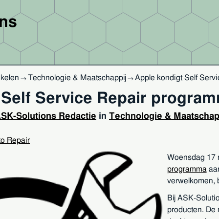
ons
ikelen
Technologie & Maatschappij
Apple kondigt Self Ser
→
→
 Self Service Repair progra
SK-Solutions Redactie
in
Technologie & Maatschap
 to Repair
Woensdag 17 n
programma
aan
verwelkomen, b
Bij ASK-Soluti
producten. De 