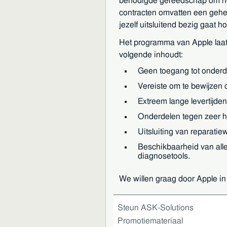
benodigde gereedschap om het 
contracten omvatten een gehe
jezelf uitsluitend bezig gaat
Het programma van Apple laat
volgende inhoudt:
Geen toegang tot onderd
Vereiste om te bewijzen d
Extreem lange levertijden
Onderdelen tegen zeer ho
Uitsluiting van reparati
Beschikbaarheid van alle
diagnosetools.
We willen graag door Apple in 
Labels:
Right to Repair
,
Eigendo
Steun ASK-Solutions
Promotiemateriaal