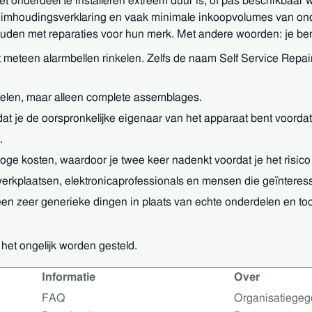
onderdeel te installeren extreem duur is, of pas beschikbaar 
imhoudingsverklaring en vaak minimale inkoopvolumes van ond
 houden met reparaties voor hun merk. Met andere woorden: je be
 meteen alarmbellen rinkelen. Zelfs de naam Self Service Repa
elen, maar alleen complete assemblages.
at je de oorspronkelijke eigenaar van het apparaat bent voordat 
.
ge kosten, waardoor je twee keer nadenkt voordat je het risico
ewerkplaatsen, elektronicaprofessionals en mensen die geïnteress
en zeer generieke dingen in plaats van echte onderdelen en to
het ongelijk worden gesteld.
Informatie
Over
m & Controle
FAQ
Organisatiege