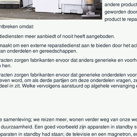
andere producte
geworden door 
product te repa
ontbreken omdat:
tiediensten meer aanbiedt of nooit heeft aangeboden.
 maakt om een externe reparatiedienst aan te bieden door het ac
van onderdelen en gereedschappen.
tracten zorgen fabrikanten ervoor dat anders generieke en voor
 hen.
ntracten zorgen fabrikanten ervoor dat generieke onderdelen v
geven word, om als derde partijen om deze onderdelen vragen, ze 
eel in zit. Welke vervolgens aanstuurd op algehele vervanging 
 de samenleving; we reizen meer, wonen verder weg van onze w
duurzaamheid. Een goed voorbeeld zijn apparaten in standby st
raten in standby had staan; de televisie en een magnetron, en 