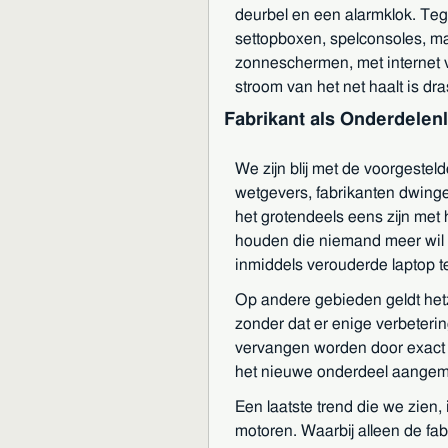
deurbel en een alarmklok. Tege
settopboxen, spelconsoles, m
zonneschermen, met internet 
stroom van het net haalt is dras
Fabrikant als Onderdelen
We zijn blij met de voorgestel
wetgevers, fabrikanten dwinge
het grotendeels eens zijn me
houden die niemand meer wil o
inmiddels verouderde laptop t
Op andere gebieden geldt het
zonder dat er enige verbeteri
vervangen worden door exact e
het nieuwe onderdeel aangemeld
Een laatste trend die we zien
motoren. Waarbij alleen de fa