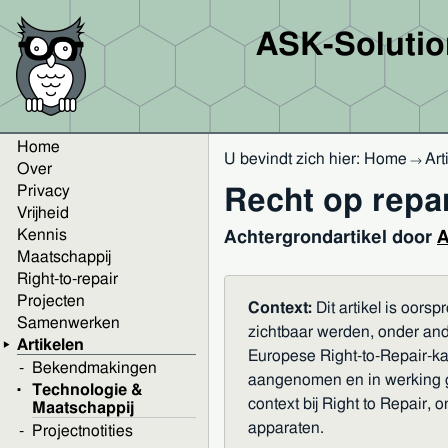
ASK-Soluti
Home
U bevindt zich hier:
Home
Art
→
Over
Privacy
Recht op repa
Vrijheid
Kennis
Achtergrondartikel door
A
Maatschappij
Right-to-repair
Projecten
Context:
Dit artikel is oors
Samenwerken
zichtbaar werden, onder and
Artikelen
Europese Right-to-Repair-kad
Bekendmakingen
aangenomen en in werking ges
Technologie &
context bij Right to Repair
Maatschappij
apparaten.
Projectnotities