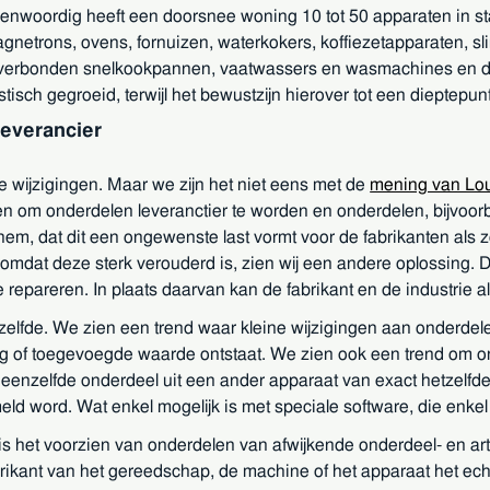
nwoordig heeft een doorsnee woning 10 tot 50 apparaten in standb
agnetrons, ovens, fornuizen, waterkokers, koffiezetapparaten,
verbonden snelkookpannen, vaatwassers en wasmachines en de l
tisch gegroeid, terwijl het bewustzijn hierover tot een dieptepunt g
leverancier
de wijzigingen. Maar we zijn het niet eens met de
mening van Lou
n om onderdelen leveranctier te worden en onderdelen, bijvoor
t hem, dat dit een ongewenste last vormt voor de fabrikanten 
mdat deze sterk verouderd is, zien wij een andere oplossing. 
e repareren. In plaats daarvan kan de fabrikant en de industrie
zelfde. We zien een trend waar kleine wijzigingen aan onderde
ng of toegevoegde waarde ontstaat. We zien ook een trend om on
enzelfde onderdeel uit een ander apparaat van exact hetzelfde 
 word. Wat enkel mogelijk is met speciale software, die enkel d
, is het voorzien van onderdelen van afwijkende onderdeel- en a
brikant van het gereedschap, de machine of het apparaat het ech