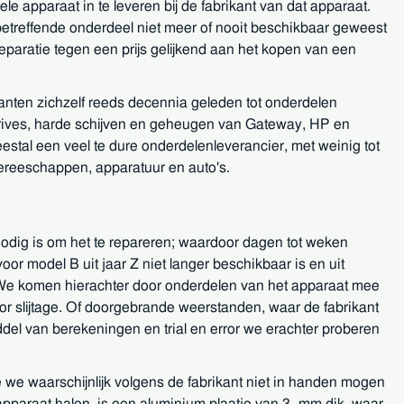
 apparaat in te leveren bij de fabrikant van dat apparaat.
 betreffende onderdeel niet meer of nooit beschikbaar geweest
f reparatie tegen een prijs gelijkend aan het kopen van een
ikanten zichzelf reeds decennia geleden tot onderdelen
drives, harde schijven en geheugen van Gateway, HP en
tal een veel te dure onderdelenleverancier, met weinig tot
ereeschappen, apparatuur en auto's.
nodig is om het te repareren; waardoor dagen tot weken
or model B uit jaar Z niet langer beschikbaar is en uit
r. We komen hierachter door onderdelen van het apparaat mee
or slijtage. Of doorgebrande weerstanden, waar de fabrikant
del van berekeningen en trial en error we erachter proberen
e we waarschijnlijk volgens de fabrikant niet in handen mogen
 apparaat halen, is een aluminium plaatje van 3 mm dik, waar