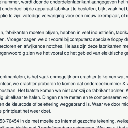
lnummer, wordt door de onderdelenfabrikant aangegeven het hele
derdeel bij de apparaat fabrikant te bestellen, blijkt vaak het
e optie te zijn: volledige vervanging voor een nieuw exemplaar, o
n, fabrikanten moeten blijven, hebben in veel industrieën, fabr
. Vroeger zagen we dit vooral bij computers: speciale floppy 
oren en afwijkende notches. Helaas zijn deze fabrikanten mees
enwoordig zien we het vooral op het gebied van elektrische g
ontmantelen, is het vaak onmogelijk om erachter te komen wat 
 kantoor, we erachter proberen te komen dat onderdeelnummer X vo
e bestaan. Het laatste komen we niet dankzij de fabrikant achte
ig uit elkaar te halen. Dingen na te meten en te compenseren vo
en de kleurcode of belettering weggebrand is. Waar we door mid
printplaat het weer doet.
3453-76454 in de met moeite op internet gezochte tekening, welk
alf rond blokje met 2 ondefineerbare schroeven. Wat we uit het