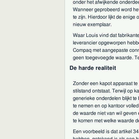
onder het afwijkende onderdee
Wanneer geprobeerd word het on
te zijn. Hierdoor lijkt de enig
nieuw exemplaar.
Waar Louis vind dat fabrikante
leverancier opgeworpen hebben
Compaq met aangepaste connect
geen toegevoegde waarde. Teg
De harde realiteit
Zonder een kapot apparaat te 
stilstand ontstaat. Terwijl op
generieke onderdelen blijkt t
te nemen en op kantoor volled
de waarde niet van wil geven 
te komen met welke waarde de 
Een voorbeeld is dat artikel 
hebben, getekend is als een h