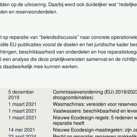
den op de uitvoering. Daarbij werd ook duidelijker wat “redelijke 
sten en reserveonderdelen.
t op reparatie van “beleidsdiscussie” naar concrete operationel
iële EU-publicaties vooral de doelen en het juridische kader bes
chtingen, beschikbaarheid van onderdelen en hoe reparatietoeg
6 een analyse die deze praktijkvereisten samenvat en de richtlijn
es daadwerkelijk mee kunnen werken.
5 december
Commissieverordening (EU) 2019/202
2019
droogcombinaties)
1 maart 2021
Wasmachines: vereisten voor reserveon
1 maart 2021
Vaatwassers: beschikbaarheid en leve
1 maart 2021
Nieuwe Ecodesign-regels: 5 redenen w
reparatie heeft
14 mei 2021
Nieuwe Ecodesign-maatregelen: zijn z
23 april 2024
Recht op reparatie: repareren makkelij