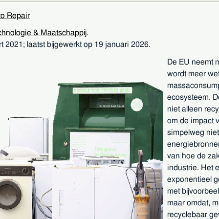
 to Repair
hnologie & Maatschappij
.
t 2021;
laatst bijgewerkt op 19 januari 2026.
De EU neemt me
wordt meer we
massaconsumpti
ecosysteem. D
niet alleen re
om de impact v
simpelweg niet
energiebronnen
van hoe de zak
industrie. Het 
exponentieel ge
met bijvoorbee
maar omdat, me
recyclebaar ge