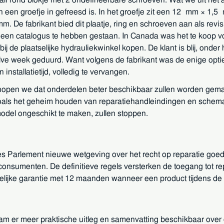
n een groefje in gefreesd is. In het groefje zit een 12 mm × 1,5 
De fabrikant bied dit plaatje, ring en schroeven aan als revisi
 in een catalogus te hebben gestaan. In Canada was het te koo
j de plaatselijke hydrauliekwinkel kopen. De klant is blij, onder
lve week geduurd. Want volgens de fabrikant was de enige opti
stallatietijd, volledig te vervangen.
open we dat onderdelen beter beschikbaar zullen worden gemaa
 zoals het geheim houden van reparatiehandleindingen en schem
odel ongeschikt te maken, zullen stoppen.
ees Parlement nieuwe wetgeving over het recht op reparatie goed
 consumenten. De definitieve regels versterken de toegang tot 
elijke garantie met 12 maanden wanneer een product tijdens de
 er meer praktische uitleg en samenvatting beschikbaar over de 