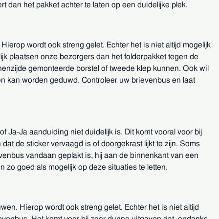
 dan het pakket achter te laten op een duidelijke plek.
rop wordt ook streng gelet. Echter het is niet altijd mogelijk
ijk plaatsen onze bezorgers dan het folderpakket tegen de
nnenzijde gemonteerde borstel of tweede klep kunnen. Ook wil
nen kan worden geduwd. Controleer uw brievenbus en laat
f Ja-Ja aanduiding niet duidelijk is. Dit komt vooral voor bij
dat de sticker vervaagd is of doorgekrast lijkt te zijn. Soms
ievenbus vandaan geplakt is, hij aan de binnenkant van een
 zo goed als mogelijk op deze situaties te letten.
. Hierop wordt ook streng gelet. Echter het is niet altijd
ievenbus. Het komt voor bij zeer dunne uitgaven dat, ondanks