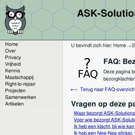
ASK-Soluti
Home
U bevindt zich hier:
Home
S
→
Over
Privacy
FAQ: Bez
Vrijheid
Kennis
Deze pagina be
Maatschappij
bezorgklachten
Right-to-repair
Terug naar FAQ-overzich
Projecten
Samenwerken
Vragen op deze p
Artikelen
Waar bezorgt ASK-Solution
Voor wie bezorgt ASK-Solut
Ik heb een klacht, bij wie kan
Ik heb een Nee-Nee sticker,