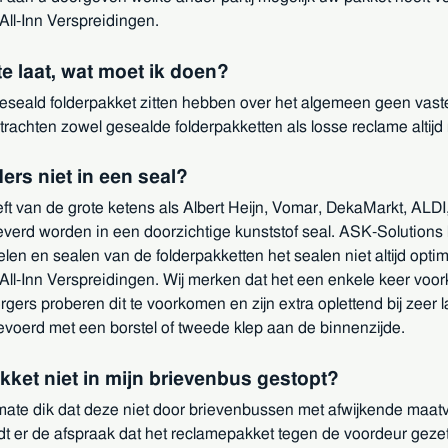
ll-Inn Verspreidingen.
e laat, wat moet ik doen?
eseald folderpakket zitten hebben over het algemeen geen vast
rachten zowel gesealde folderpakketten als losse reclame altijd
ers niet in een seal?
eft van de grote ketens als Albert Heijn, Vomar, DekaMarkt, ALD
everd worden in een doorzichtige kunststof seal. ASK-Solutions 
elen en sealen van de folderpakketten het sealen niet altijd opt
-Inn Verspreidingen. Wij merken dat het een enkele keer voorkom
orgers proberen dit te voorkomen en zijn extra oplettend bij ze
gevoerd met een borstel of tweede klep aan de binnenzijde.
kket niet in mijn brievenbus gestopt?
mate dik dat deze niet door brievenbussen met afwijkende maat
t er de afspraak dat het reclamepakket tegen de voordeur geze