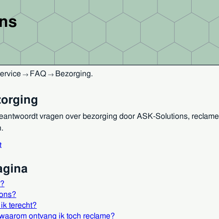
ons
ervice
FAQ
Bezorging
.
→
→
orging
antwoordt vragen over bezorging door ASK-Solutions, reclamefo
.
t
agina
s?
ions?
 ik terecht?
 waarom ontvang ik toch reclame?