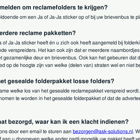
anmelden om reclamefolders te krijgen?
voldoende om een Ja of Ja-Ja sticker op of bij uw brievenbus te p
erdere reclame pakketten?
 of Ja-Ja sticker heeft én u zich ook heeft aangemeld bij folderk
nde verspreiders. Het kan ook zijn dat er meerdere naambordjes 
gezamenlijke deur en brievenbus. Ook kan het gebeuren dat de
oed op de hoogte zijn van welke (delen van) straten wel en niet 
het gesealde folderpakket losse folders?
lame welke los van het gesealde reclamepakket verspreid wordt. 
men te worden in het gesealde folderpakket of dat de advertee
laat bezorgd, waar kan ik een klacht indienen?
 ons door een email te sturen aan
bezorgen@ask-solutions.nl
. W
 aan u doorgeven welke ander partij mogelijk uw pakket heeft ve