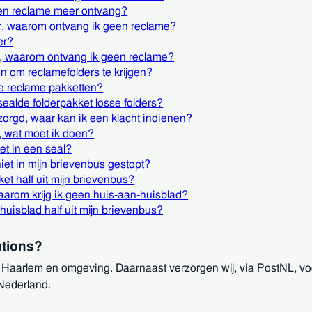
geen reclame meer ontvang?
er, waarom ontvang ik geen reclame?
er?
r, waarom ontvang ik geen reclame?
en om reclamefolders te krijgen?
e reclame pakketten?
sealde folderpakket losse folders?
ezorgd, waar kan ik een klacht indienen?
t, wat moet ik doen?
et in een seal?
iet in mijn brievenbus gestopt?
et half uit mijn brievenbus?
aarom krijg ik geen huis-aan-huisblad?
uisblad half uit mijn brievenbus?
utions?
 Haarlem en omgeving. Daarnaast verzorgen wij, via PostNL, voo
 Nederland.