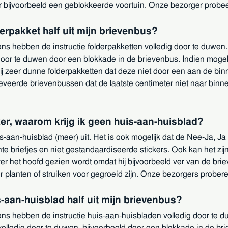
r bijvoorbeeld een geblokkeerde voortuin. Onze bezorger probeert
erpakket half uit mijn brievenbus?
 hebben de instructie folderpakketten volledig door te duwen. Hie
door te duwen door een blokkade in de brievenbus. Indien mogel
ij zeer dunne folderpakketten dat deze niet door een aan de bi
geveerde brievenbussen dat de laatste centimeter niet naar bin
ker, waarom krijg ik geen huis-aan-huisblad?
s-aan-huisblad (meer) uit. Het is ook mogelijk dat de Nee-Ja, Ja o
e briefjes en niet gestandaardiseerde stickers. Ook kan het zijn 
ver het hoofd gezien wordt omdat hij bijvoorbeeld ver van de br
er planten of struiken voor gegroeid zijn. Onze bezorgers proberen
-aan-huisblad half uit mijn brievenbus?
 hebben de instructie huis-aan-huisbladen volledig door te duwen
volledig door te duwen, bijvoorbeeld door een blokkade in de br