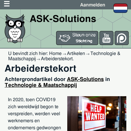
Aanmelden
ASK-Solutions
U bevindt zich hier:
Home
Artikelen
Technologie &
→
→
Maatschappij
Arbeiderstekort
.
→
Arbeiderstekort
Achtergrondartikel door
ASK-Solutions
in
Technologie & Maatschappij
In 2020, toen COVID19
zich wereldwijd begon te
verspreiden, werden veel
werknemers en
ondernemers gedwongen