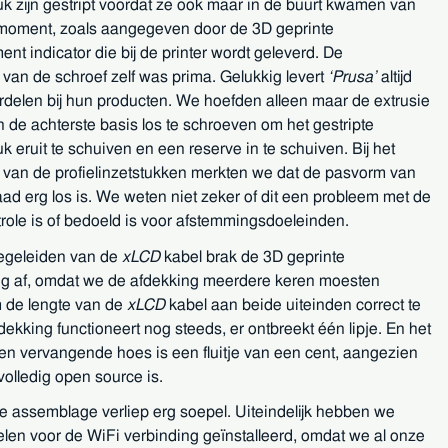
tuk zijn gestript voordat ze ook maar in de buurt kwamen van
moment, zoals aangegeven door de 3D geprinte
t indicator die bij de printer wordt geleverd. De
van de schroef zelf was prima. Gelukkig levert
Prusa
altijd
rdelen bij hun producten. We hoefden alleen maar de extrusie
 de achterste basis los te schroeven om het gestripte
uk eruit te schuiven en een reserve in te schuiven. Bij het
van de profielinzetstukken merkten we dat de pasvorm van
ad erg los is. We weten niet zeker of dit een probleem met de
trole is of bedoeld is voor afstemmingsdoeleinden.
begeleiden van de
xLCD
kabel brak de 3D geprinte
g af, omdat we de afdekking meerdere keren moesten
 de lengte van de
xLCD
kabel aan beide uiteinden correct te
fdekking functioneert nog steeds, er ontbreekt één lipje. En het
en vervangende hoes is een fluitje van een cent, aangezien
olledig open source is.
e assemblage verliep erg soepel. Uiteindelijk hebben we
len voor de WiFi verbinding geïnstalleerd, omdat we al onze