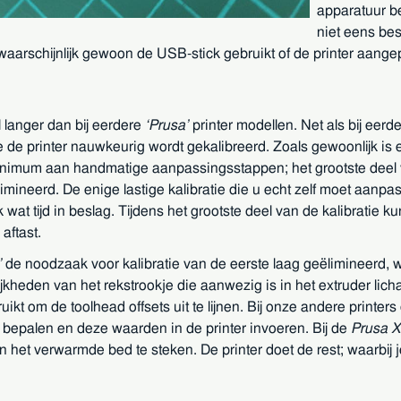
apparatuur b
niet eens be
waarschijnlijk gewoon de USB-stick gebruikt of de printer aange
l langer dan bij eerdere
Prusa
printer modellen. Net als bij eerd
de printer nauwkeurig wordt gekalibreerd. Zoals gewoonlijk is e
nimum aan handmatige aanpassingsstappen; het grootste deel v
imineerd. De enige lastige kalibratie die u echt zelf moet aan
k wat tijd in beslag. Tijdens het grootste deel van de kalibratie k
aftast.
de noodzaak voor kalibratie van de eerste laag geëlimineerd, 
jkheden van het rekstrookje die aanwezig is in het extruder lic
ikt om de toolhead offsets uit te lijnen. Bij onze andere printer
t bepalen en deze waarden in de printer invoeren. Bij de
Prusa 
het verwarmde bed te steken. De printer doet de rest; waarbij je 