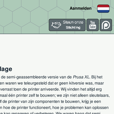
Aanmelden
lage
n de semi-geassembleerde versie van de
Prusa XL
. Bij het
len waren we teleurgesteld dat er geen kitversie was, maar
verrast toen de printer arriveerde. Wij vinden het altijd erg
aal één printer zelf te bouwen; we zijn niet alleen sleutelaars,
f de printer van zijn componenten te bouwen, krijg je een
in hoe de printer functioneert, hoe je problemen kan oplossen
ze kan repareren of verbeteren. We waren bang dat semi