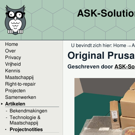
ASK-Soluti
Home
U bevindt zich hier:
Home
A
→
Over
Original Prus
Privacy
Vrijheid
Geschreven door
ASK-Sol
Kennis
Maatschappij
Right-to-repair
Projecten
Samenwerken
Artikelen
Bekendmakingen
Technologie &
Maatschappij
Projectnotities