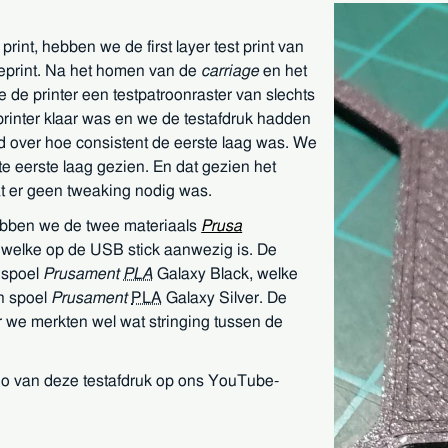
print, hebben we de first layer test print van
eprint. Na het homen van de
carriage
en het
e de printer een testpatroonraster van slechts
printer klaar was en we de testafdruk hadden
d over hoe consistent de eerste laag was. We
e eerste laag gezien. En dat gezien het
t er geen tweaking nodig was.
hebben we de twee materiaals
Prusa
 welke op de USB stick aanwezig is. De
 spoel
Prusament
PLA
Galaxy Black, welke
n spoel
Prusament
PLA
Galaxy Silver. De
ar we merkten wel wat stringing tussen de
o van deze testafdruk op ons YouTube-