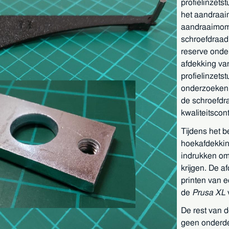
profielinzets
het aandraai
aandraaimomen
schroefdraad 
reserve onde
afdekking van
profielinzetst
onderzoeken 
de schroefdra
kwaliteitscon
Tijdens het 
hoekafdekkin
indrukken om
krijgen. De a
printen van e
de
Prusa XL
v
De rest van d
geen onderde