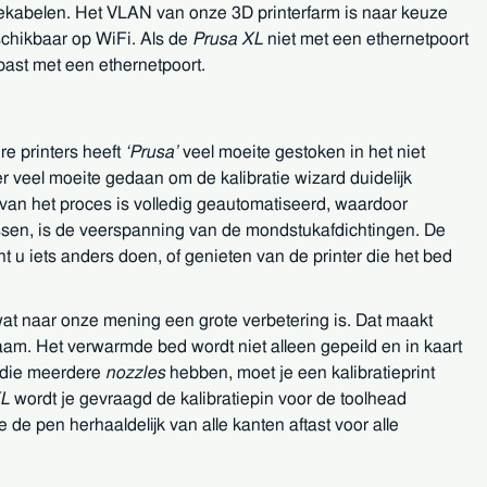
ekabelen. Het VLAN van onze 3D printerfarm is naar keuze
schikbaar op WiFi. Als de
Prusa XL
niet met een ethernetpoort
past met een ethernetpoort.
ere printers heeft
Prusa
veel moeite gestoken in het niet
r veel moeite gedaan om de kalibratie wizard duidelijk
an het proces is volledig geautomatiseerd, waardoor
passen, is de veerspanning van de mondstukafdichtingen. De
unt u iets anders doen, of genieten van de printer die het bed
wat naar onze mening een grote verbetering is. Dat maakt
haam. Het verwarmde bed wordt niet alleen gepeild en in kaart
s die meerdere
nozzles
hebben, moet je een kalibratieprint
XL
wordt je gevraagd de kalibratiepin voor de toolhead
de pen herhaaldelijk van alle kanten aftast voor alle