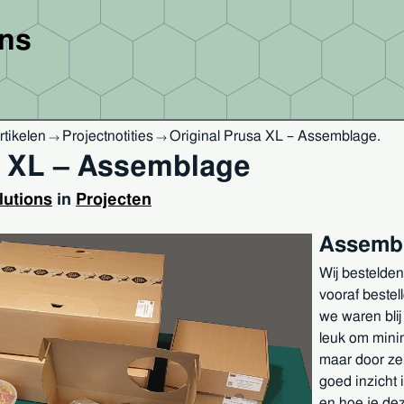
ons
rtikelen
Projectnotities
Original Prusa XL – Assemblage
.
→
→
a XL – Assemblage
utions
in
Projecten
Assemb
Wij bestelde
vooraf bestel
we waren blij 
leuk om minim
maar door zel
goed inzicht 
en hoe je de