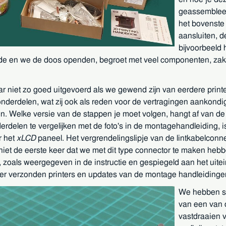
geassembleer
het bovenste
aansluiten, d
bijvoorbeeld 
de en we de doos openden, begroet met veel componenten, zakk
maar niet zo goed uitgevoerd als we gewend zijn van eerdere prin
nderdelen, wat zij ook als reden voor de vertragingen aankond
n. Welke versie van de stappen je moet volgen, hangt af van de 
erdelen te vergelijken met de foto's in de montagehandleiding, i
r het
xLCD
paneel. Het vergrendelingslipje van de lintkabelconn
et niet de eerste keer dat we met dit type connector te maken 
 zoals weergegeven in de instructie en gespiegeld aan het uite
ater verzonden printers en updates van de montage handleidinge
We hebben sl
van een van d
vastdraaien v